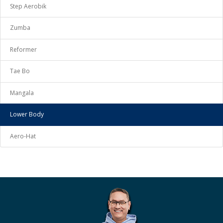
Step Aerobik
Zumba
Reformer
Tae Bo
Mangala
Lower Body
Aero-Hat