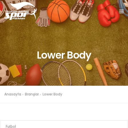
Lower Body
Anasayfa
Branşlar
Lower Body
Futbol