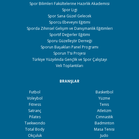
Spor Bilimleri Fakültelerine Hazırlık Akademisi
Spor Ligi
Spor Sana Güzel Gelecek
Sporcu Ebeveyni Eğitimi
Sporda Zihinsel Gelişim ve Danışmanlık Eğitimleri
Sportif Değerler Eğitimi
Sporu Güzelleştir Derneği
Sporun Başakları Panel Programı
Sporun T’si Projesi
Türkiye Yüzyılında Gençlik ve Spor Çalıştayı
Veli Toplantıları
BRANŞLAR
Futbol
Basketbol
Voleybol
Yüzme
Fıtness
Tenis
Satranç
Atletizm
Pilates
Cimnastik
Taekwondo
Badminton
Total Body
Masa Tenisi
Okçuluk
Judo