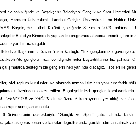
esi ev sahipliğinde ve Başakşehir Belediyesi Gençlik ve Spor Hizmetleri M
a, Marmara Üniversitesi, İstanbul Gelişim Üniversitesi, İbn Haldun Ünive
e RAMS Başakşehir Futbol Kulübü işbirliğinde 8 Kasım 2023 tarihinde ‘
aşakşehir Belediye Binasında yapılan bu programda alanında önemli işlere im
kademisyen bir araya geldi.
Belediye Başkanımız Sayın Yasin Kartoğlu ‘’Biz gençlerimize güveniyoruz
saksehir’de gençlere fırsat verildiğinde neler başardıklarına biz şahidiz. 
 çalışmalarda desteğimizle gençlerin hep yanında olacağız.’’ sözleri ile gençl
iler, sivil toplum kuruluşları ve alanında uzman isimlerin yanı sıra farklı bö
ygulaması üzerinden davet edilen Başakşehirdeki gençler komisyonlarda 
M, TEKNOLOJİ
ve
SAĞLIK
olmak üzere 6 komisyonun yer aldığı ve 2 ot
nan rapor sonuçları sunuldu.
 üniversitenin destekleriyle ‘’Gençlik ve Spor’’ çatısı altında farklı 
çıkacak görüş, öneri ve katkılar doğrultusunda gerekli adımları atmak ve 