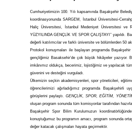
Cumhuriyetimizin 100. Yılı kapsamında
Başakşehir Belediy
koordinasyonunda SARGEM, İstanbul Üniversitesi-Cerrahpaş
Haliç Üniversitesi, İstanbul Medeniyet Üniversitesi v
YÜZYILINDA GENÇLİK VE SPOR ÇALIŞTAYI’’
yapıldı. B
değerli katılımcılar ve farklı üniversite ve bölümlerden 50 a
Protokol konuşmaları ile başlayan programda Başakşehir 
gençliğimiz Basaksehir’de çok büyük hikâyeler yazıyor. Ba
imkânımız oldukça, becerimiz, lojistiğimiz ve yapılacak tüm
güvenini ve desteğini vurguladı.
Ülkemizin seçkin akademisyenleri, spor yöneticileri, eğitimc
öğrencilerimizi ağırladığımız programda Başakşehirli u
görüşlerini paylaştı.
GENÇLİK, SPOR, EĞİTİM, YÖNETİ
oluşan program sonunda tüm komisyonlar tarafından hazırla
Başakşehir Spor Bilim Kurulumuzun koordinatörlüğünde 6
konuştuğumuz bu programın amacı, program sonunda ortaya 
değer katacak çalışmaları hayata geçirmektir.