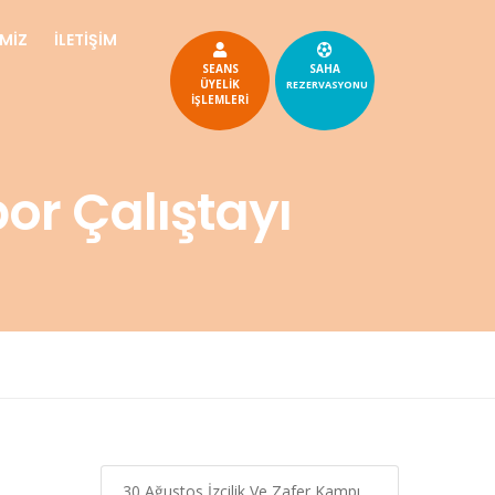
İMİZ
İLETİŞİM
SEANS
SAHA
ÜYELİK
REZERVASYONU
İŞLEMLERİ
or Çalıştayı
30 Ağustos İzcilik Ve Zafer Kampı