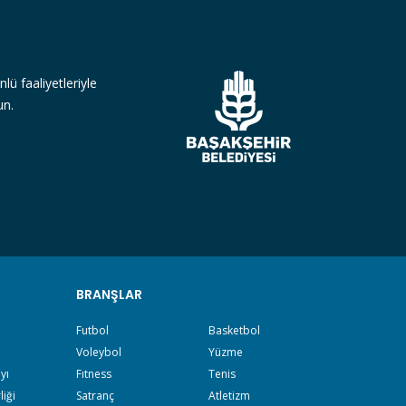
lü faaliyetleriyle
un.
BRANŞLAR
Futbol
Basketbol
Voleybol
Yüzme
yı
Fıtness
Tenis
liği
Satranç
Atletizm