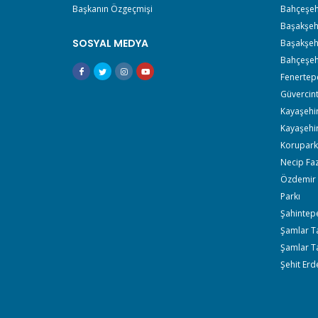
Başkanın Özgeçmişi
Bahçeşehi
Başakşehi
SOSYAL MEDYA
Başakşehi
Bahçeşehi
Fenertep
Güvercin
Kayaşehir
Kayaşehir
Korupark 
Necip Faz
Özdemir 
Parkı
Şahintepe
Şamlar Tab
Şamlar Ta
Şehit Erd