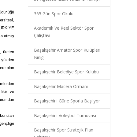
üdürlüğü
365 Gün Spor Okulu
rsitesi,
Akademik Ve Reel Sektör Spor
’TÜRKİYE
Çalıştayı
za atmış
Başakşehir Amatör Spor Kulüpleri
, üreten
Birliği
O yüzden
ere olan
Başakşehir Belediye Spor Kulübü
lümlerden
Başakşehir Macera Ormanı
fikir ve
urumdan
Başakşehirli Güne Sporla Başlıyor
Başakşehirli Voleybol Turnuvası
konuları
gençliğe
Başakşehir Spor Stratejik Plan