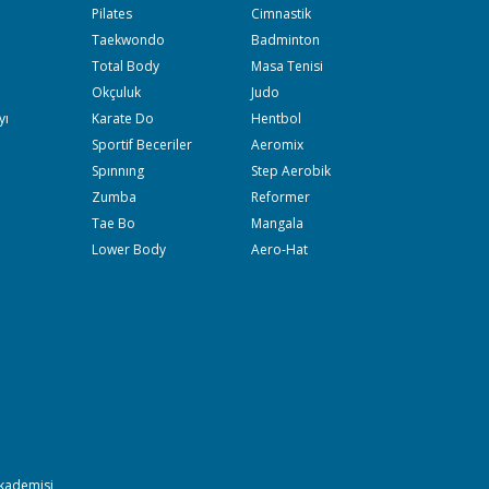
Pilates
Cimnastik
Taekwondo
Badminton
Total Body
Masa Tenisi
Okçuluk
Judo
yı
Karate Do
Hentbol
Sportif Beceriler
Aeromix
Spınnıng
Step Aerobik
Zumba
Reformer
Tae Bo
Mangala
Lower Body
Aero-Hat
Akademisi