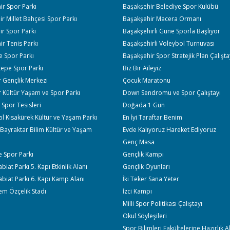
r Spor Parkı
Başakşehir Belediye Spor Kulübü
r Millet Bahçesi Spor Parkı
Başakşehir Macera Ormanı
r Spor Parkı
Başakşehirli Güne Sporla Başlıyor
r Tenis Parkı
Başakşehirli Voleybol Turnuvası
e Spor Parkı
Başakşehir Spor Stratejik Plan Çalışta
tepe Spor Parkı
Biz Bir Aileyiz
 Gençlik Merkezi
Çocuk Maratonu
 Kültür Yaşam ve Spor Parkı
Down Sendromu ve Spor Çalıştayı
Spor Tesisleri
Doğada 1 Gün
ıl Kısakürek Kültür ve Yaşam Parkı
En İyi Taraftar Benim
Bayraktar Bilim Kültür ve Yaşam
Evde Kalıyoruz Hareket Ediyoruz
Genç Masa
 Spor Parkı
Gençlik Kampı
iat Parkı 5. Kapı Etkinlik Alanı
Gençlik Oyunları
biat Parkı 6. Kapı Kamp Alanı
İki Teker Sana Yeter
em Özçelik Stadı
İzci Kampı
Milli Spor Politikası Çalıştayı
Okul Söyleşileri
Spor Bilimleri Fakültelerine Hazırlık 