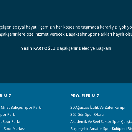
gelişen sosyal hayatı ilçemizin her köşesine taşımada kararlıyız. Çok yön
şakşehirlilere özel hizmet verecek Başaksehir Spor Parkları hayırlı ols
Yasin KARTOĞLU
Başakşehir Belediye Başkanı
RIMIZ
PROJELERIMIZ
r Millet Bahçesi Spor Parkı
30 Ağustos İzcilik Ve Zafer Kampı
por Parkı
365 Gün Spor Okulu
t Spor Parkı
Akademik Ve Reel Sektör Spor Çalışta
ir Spor Merkezi
Başakşehir Amatör Spor Kulüpleri Bir