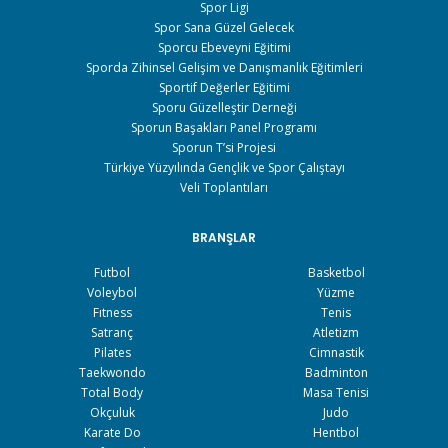
Spor Ligi
Spor Sana Güzel Gelecek
Sporcu Ebeveyni Eğitimi
Sporda Zihinsel Gelişim ve Danışmanlık Eğitimleri
Sportif Değerler Eğitimi
Sporu Güzelleştir Derneği
Sporun Başakları Panel Programı
Sporun T’si Projesi
Türkiye Yüzyılında Gençlik ve Spor Çalıştayı
Veli Toplantıları
BRANŞLAR
Futbol
Basketbol
Voleybol
Yüzme
Fıtness
Tenis
Satranç
Atletizm
Pilates
Cimnastik
Taekwondo
Badminton
Total Body
Masa Tenisi
Okçuluk
Judo
Karate Do
Hentbol