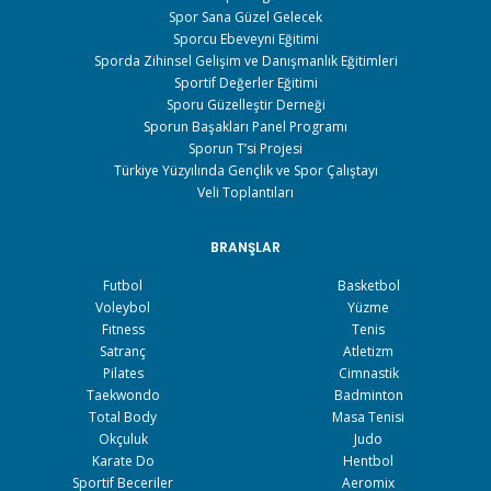
Spor Sana Güzel Gelecek
Sporcu Ebeveyni Eğitimi
Sporda Zihinsel Gelişim ve Danışmanlık Eğitimleri
Sportif Değerler Eğitimi
Sporu Güzelleştir Derneği
Sporun Başakları Panel Programı
Sporun T’si Projesi
Türkiye Yüzyılında Gençlik ve Spor Çalıştayı
Veli Toplantıları
BRANŞLAR
Futbol
Basketbol
Voleybol
Yüzme
Fıtness
Tenis
Satranç
Atletizm
Pilates
Cimnastik
Taekwondo
Badminton
Total Body
Masa Tenisi
Okçuluk
Judo
Karate Do
Hentbol
Sportif Beceriler
Aeromix