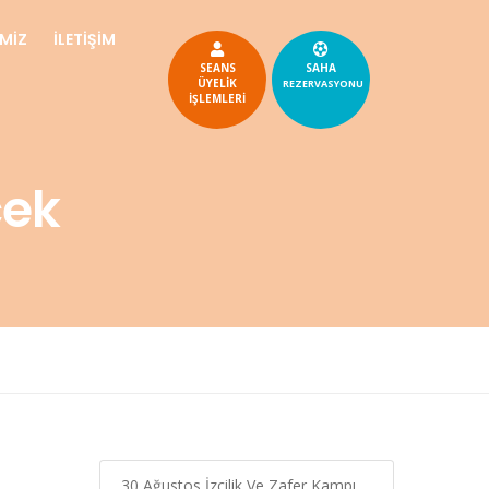
İMİZ
İLETİŞİM
SEANS
SAHA
ÜYELİK
REZERVASYONU
İŞLEMLERİ
cek
30 Ağustos İzcilik Ve Zafer Kampı