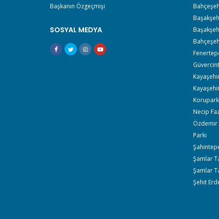
Başkanın Özgeçmişi
Bahçeşehi
Başakşehi
SOSYAL MEDYA
Başakşehi
Bahçeşehi
Fenertep
Güvercin
Kayaşehir
Kayaşehir
Korupark 
Necip Faz
Özdemir 
Parkı
Şahintepe
Şamlar Tab
Şamlar Ta
Şehit Erd