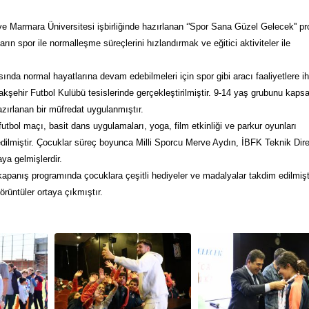
Marmara Üniversitesi işbirliğinde hazırlanan ‘'Spor Sana Güzel Gelecek'' pr
ın spor ile normalleşme süreçlerini hızlandırmak ve eğitici aktiviteler ile
ında normal hayatlarına devam edebilmeleri için spor gibi aracı faaliyetlere ih
akşehir Futbol Kulübü tesislerinde gerçekleştirilmiştir. 9-14 yaş grubunu kaps
zırlanan bir müfredat uygulanmıştır.
 futbol maçı, basit dans uygulamaları, yoga, film etkinliği ve parkur oyunları
l edilmiştir. Çocuklar süreç boyunca Milli Sporcu Merve Aydın, İBFK Teknik Dir
ya gelmişlerdir.
apanış programında çocuklara çeşitli hediyeler ve madalyalar takdim edilmişti
örüntüler ortaya çıkmıştır.