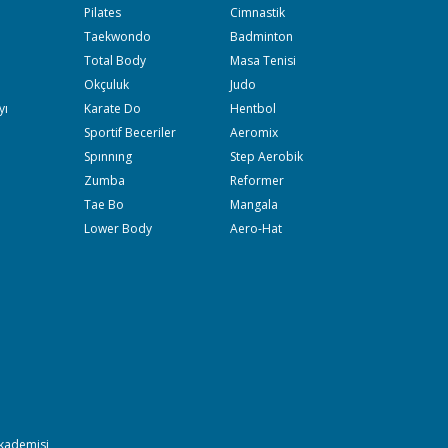
Pilates
Cimnastik
Taekwondo
Badminton
Total Body
Masa Tenisi
Okçuluk
Judo
yı
Karate Do
Hentbol
Sportif Beceriler
Aeromix
Spınnıng
Step Aerobik
Zumba
Reformer
Tae Bo
Mangala
Lower Body
Aero-Hat
Akademisi