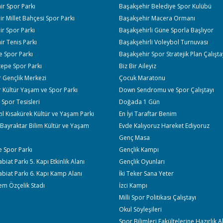
r Spor Parkı
Başakşehir Belediye Spor Kulübü
r Millet Bahçesi Spor Parkı
Başakşehir Macera Ormanı
r Spor Parkı
Başakşehirli Güne Sporla Başlıyor
r Tenis Parkı
Başakşehirli Voleybol Turnuvası
e Spor Parkı
Başakşehir Spor Stratejik Plan Çalışta
tepe Spor Parkı
Biz Bir Aileyiz
 Gençlik Merkezi
Çocuk Maratonu
 Kültür Yaşam ve Spor Parkı
Down Sendromu ve Spor Çalıştayı
Spor Tesisleri
Doğada 1 Gün
ıl Kısakürek Kültür ve Yaşam Parkı
En İyi Taraftar Benim
Bayraktar Bilim Kültür ve Yaşam
Evde Kalıyoruz Hareket Ediyoruz
Genç Masa
 Spor Parkı
Gençlik Kampı
iat Parkı 5. Kapı Etkinlik Alanı
Gençlik Oyunları
biat Parkı 6. Kapı Kamp Alanı
İki Teker Sana Yeter
em Özçelik Stadı
İzci Kampı
Milli Spor Politikası Çalıştayı
Okul Söyleşileri
Spor Bilimleri Fakültelerine Hazırlık 