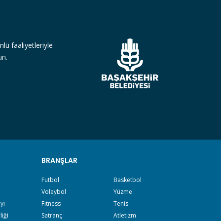
lü faaliyetleriyle
un.
BRANŞLAR
Futbol
Basketbol
Voleybol
Yüzme
yı
Fıtness
Tenis
liği
Satranç
Atletizm