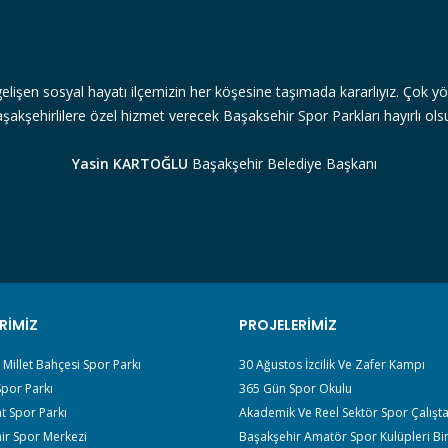
gelişen sosyal hayatı ilçemizin her köşesine taşımada kararlıyız. Çok yön
şakşehirlilere özel hizmet verecek Başaksehir Spor Parkları hayırlı ols
Yasin KARTOĞLU
Başakşehir Belediye Başkanı
RIMIZ
PROJELERIMIZ
r Millet Bahçesi Spor Parkı
30 Ağustos İzcilik Ve Zafer Kampı
por Parkı
365 Gün Spor Okulu
t Spor Parkı
Akademik Ve Reel Sektör Spor Çalışta
ir Spor Merkezi
Başakşehir Amatör Spor Kulüpleri Bir