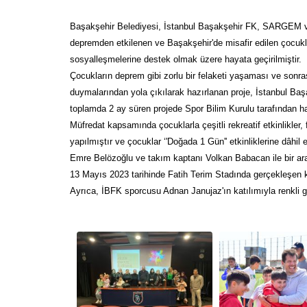
Başakşehir Belediyesi, İstanbul Başakşehir FK, SARGEM ve 
depremden etkilenen ve Başakşehir'de misafir edilen çocuklar
sosyalleşmelerine destek olmak üzere hayata geçirilmiştir.
Çocukların deprem gibi zorlu bir felaketi yaşaması ve sonras
duymalarından yola çıkılarak hazırlanan proje, İstanbul Baş
toplamda 2 ay süren projede Spor Bilim Kurulu tarafından ha
Müfredat kapsamında çocuklarla çeşitli rekreatif etkinlikler,
yapılmıştır ve çocuklar ‘'Doğada 1 Gün'' etkinliklerine dâhi
Emre Belözoğlu ve takım kaptanı Volkan Babacan ile bir ara
13 Mayıs 2023 tarihinde Fatih Terim Stadında gerçekleşen k
Ayrıca, İBFK sporcusu Adnan Janujaz'ın katılımıyla renkli g